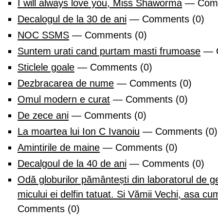
I will always love you, Miss Shaworma
— Comm
Decalogul de la 30 de ani
— Comments (0)
NOC SSMS
— Comments (0)
Suntem urati cand purtam masti frumoase
— C
Sticlele goale
— Comments (0)
Dezbracarea de nume
— Comments (0)
Omul modern e curat
— Comments (0)
De zece ani
— Comments (0)
La moartea lui Ion C Ivanoiu
— Comments (0)
Amintirile de maine
— Comments (0)
Decalgoul de la 40 de ani
— Comments (0)
Odă globurilor pământești din laboratorul de ge
micului ei delfin tatuat. Si Vămii Vechi, asa cu
Comments (0)