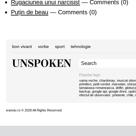
Rugaciunea unui narcisist
— Comments (0)
Puțin de beau
— Comments (0)
bon vivant
vorbe
sport
tehnologie
Popular tags
vama veche
chardonay
muscat otton
,
,
primitivo
petit-verdot
marselan
shira
,
,
,
tamaioasa romaneasca
delfin
globul
,
,
backup
google api
google drive
updra
,
,
,
efectul de observator
prietenie
chile
,
,
,
ivanoiu.ro
© 2026 All Rights Reserved