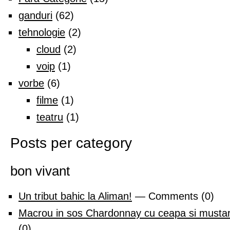
ganduri
(62)
tehnologie
(2)
cloud
(2)
voip
(1)
vorbe
(6)
filme
(1)
teatru
(1)
Posts per category
bon vivant
Un tribut bahic la Aliman!
— Comments (0)
Macrou in sos Chardonnay cu ceapa si mustar
(0)