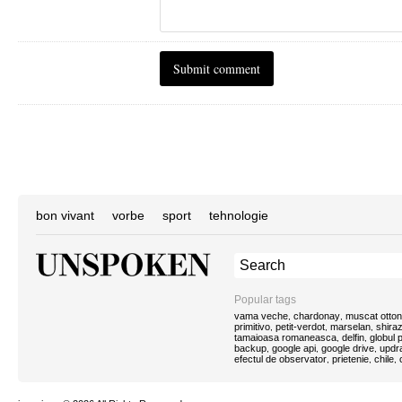
bon vivant
vorbe
sport
tehnologie
Popular tags
vama veche
chardonay
muscat otton
,
,
primitivo
petit-verdot
marselan
shira
,
,
,
tamaioasa romaneasca
delfin
globul
,
,
backup
google api
google drive
updra
,
,
,
efectul de observator
prietenie
chile
,
,
,