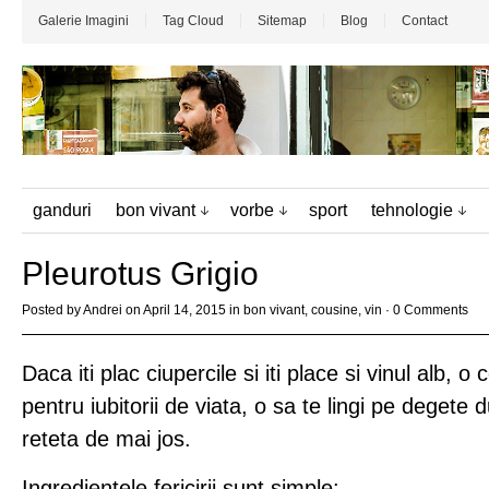
Galerie Imagini
Tag Cloud
Sitemap
Blog
Contact
ganduri
bon vivant
vorbe
sport
tehnologie
Pleurotus Grigio
Posted by
Andrei
on April 14, 2015 in
bon vivant
,
cousine
,
vin
·
0 Comments
Daca iti plac ciupercile si iti place si vinul alb, o
pentru iubitorii de viata, o sa te lingi pe degete 
reteta de mai jos.
Ingredientele fericirii sunt simple: