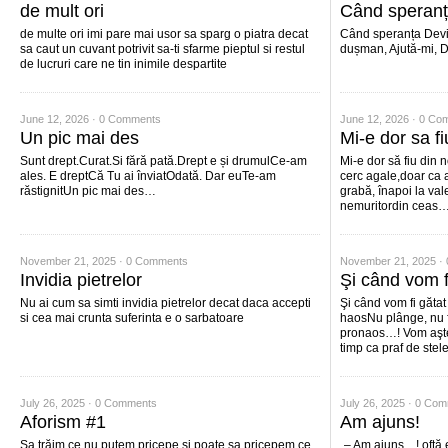
de mult ori
Când speran
de multe ori imi pare mai usor sa sparg o piatra decat
Când speranța Devi
sa caut un cuvant potrivit sa-ti sfarme pieptul si restul
dușman, Ajută-mi, 
de lucruri care ne tin inimile despartite
June 12, 2026 ·
0 Comments
June 12, 2026 ·
0 Co
Un pic mai des
Mi-e dor sa f
Sunt drept.Curat.Si fără pată.Drept e și drumulCe-am
Mi-e dor să fiu din 
ales. E dreptCă Tu ai înviatOdată. Dar euTe-am
cerc agale,doar ca a
răstignitUn pic mai des…
grabă, înapoi la val
nemuritordin ceas
November 21, 2025 ·
0 Comments
November 21, 2025 ·
Invidia pietrelor
Şi când vom f
Nu ai cum sa simti invidia pietrelor decat daca accepti
Şi când vom fi gătat
si cea mai crunta suferinta e o sarbatoare
haosNu plânge, nu f
pronaos…! Vom aşte
timp ca praf de stel
July 26, 2025 ·
0 Comments
July 26, 2025 ·
0 Com
Aforism #1
Am ajuns!
Sa trăim ce nu putem pricepe si poate sa pricepem ce
„– Am ajuns…! oftă