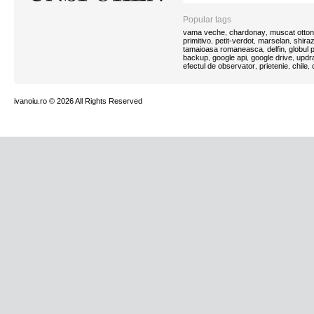
Popular tags
vama veche
chardonay
muscat otton
,
,
primitivo
petit-verdot
marselan
shira
,
,
,
tamaioasa romaneasca
delfin
globul
,
,
backup
google api
google drive
updra
,
,
,
efectul de observator
prietenie
chile
,
,
,
ivanoiu.ro
© 2026 All Rights Reserved