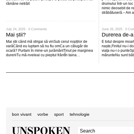
rămâne netrăit
drumului într-un lo
nimic deosebit de res
străbătuseră.– Am 
July 24, 2025 ·
0 Comments
June 26, 2025 ·
0 Co
Mai știi?
Durerea de-a f
Mai știi când mă strigai să vinSub cerul nopților de
E totul despre moar
varăCând eu luptam să nu fiu omCa un călugăr de
naște,Finitul nu-i d
ocară? Purtam în mine-un jurământTinut pe marginea
viața nu-i o punteSp
dureriiTu mă-nveleai cu pieptul frântÎn taina…
mărunteNu sunt băt
bon vivant
vorbe
sport
tehnologie