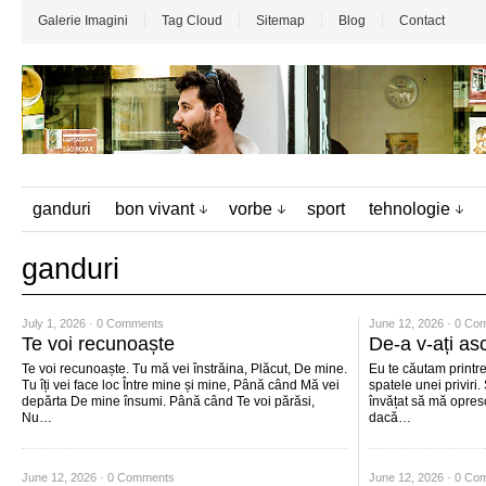
Galerie Imagini
Tag Cloud
Sitemap
Blog
Contact
ganduri
bon vivant
vorbe
sport
tehnologie
ganduri
July 1, 2026 ·
0 Comments
June 12, 2026 ·
0 Co
Te voi recunoaște
De-a v-ați as
Te voi recunoaște. Tu mă vei înstrăina, Plăcut, De mine.
Eu te căutam printre 
Tu îți vei face loc Între mine și mine, Până când Mă vei
spatele unei priviri.
depărta De mine însumi. Până când Te voi părăsi,
învățat să mă opres
Nu…
dacă…
June 12, 2026 ·
0 Comments
June 12, 2026 ·
0 Co