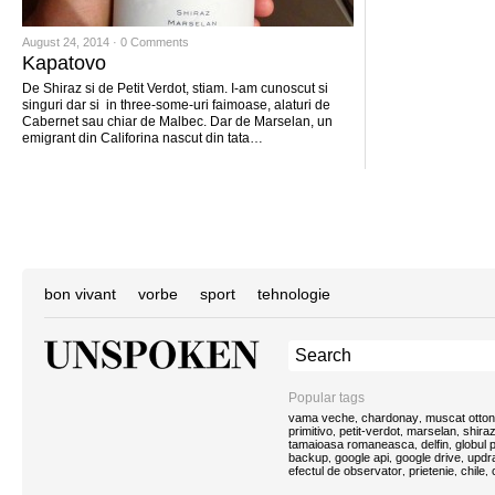
August 24, 2014 ·
0 Comments
Kapatovo
De Shiraz si de Petit Verdot, stiam. I-am cunoscut si
singuri dar si in three-some-uri faimoase, alaturi de
Cabernet sau chiar de Malbec. Dar de Marselan, un
emigrant din Califorina nascut din tata…
bon vivant
vorbe
sport
tehnologie
Popular tags
vama veche
chardonay
muscat otton
,
,
primitivo
petit-verdot
marselan
shira
,
,
,
tamaioasa romaneasca
delfin
globul
,
,
backup
google api
google drive
updra
,
,
,
efectul de observator
prietenie
chile
,
,
,