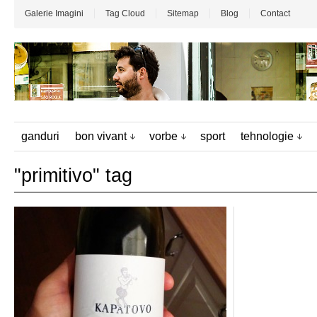
Galerie Imagini
Tag Cloud
Sitemap
Blog
Contact
ganduri
bon vivant
vorbe
sport
tehnologie
"primitivo" tag