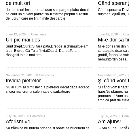
de mult ori
Când speran
de multe ori imi pare mai usor sa sparg o piatra decat
Când speranța Devi
sa caut un cuvant potrivit sa-ti sfarme pieptul si restul
dușman, Ajută-mi, 
de lucruri care ne tin inimile despartite
June 12, 2026 ·
0 Comments
June 12, 2026 ·
0 Co
Un pic mai des
Mi-e dor sa f
Sunt drept.Curat.Si fără pată.Drept e și drumulCe-am
Mi-e dor să fiu din 
ales. E dreptCă Tu ai înviatOdată. Dar euTe-am
cerc agale,doar ca a
răstignitUn pic mai des…
grabă, înapoi la val
nemuritordin ceas
November 21, 2025 ·
0 Comments
November 21, 2025 ·
Invidia pietrelor
Şi când vom f
Nu ai cum sa simti invidia pietrelor decat daca accepti
Şi când vom fi gătat
si cea mai crunta suferinta e o sarbatoare
haosNu plânge, nu f
pronaos…! Vom aşte
timp ca praf de stel
July 26, 2025 ·
0 Comments
July 26, 2025 ·
0 Com
Aforism #1
Am ajuns!
Sa trăim ce nu putem pricepe si poate sa pricepem ce
„– Am ajuns…! oftă