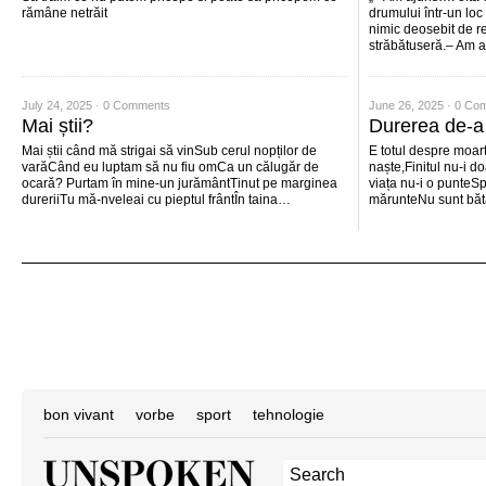
rămâne netrăit
drumului într-un lo
nimic deosebit de res
străbătuseră.– Am 
July 24, 2025 ·
0 Comments
June 26, 2025 ·
0 Co
Mai știi?
Durerea de-a f
Mai știi când mă strigai să vinSub cerul nopților de
E totul despre moar
varăCând eu luptam să nu fiu omCa un călugăr de
naște,Finitul nu-i d
ocară? Purtam în mine-un jurământTinut pe marginea
viața nu-i o punteSp
dureriiTu mă-nveleai cu pieptul frântÎn taina…
mărunteNu sunt băt
bon vivant
vorbe
sport
tehnologie