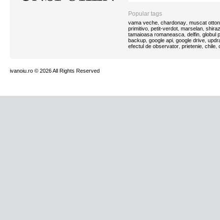
Popular tags
vama veche
chardonay
muscat otton
,
,
primitivo
petit-verdot
marselan
shira
,
,
,
tamaioasa romaneasca
delfin
globul
,
,
backup
google api
google drive
updra
,
,
,
efectul de observator
prietenie
chile
,
,
,
ivanoiu.ro
© 2026 All Rights Reserved