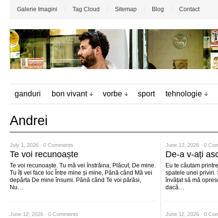
Galerie Imagini
Tag Cloud
Sitemap
Blog
Contact
ganduri
bon vivant
vorbe
sport
tehnologie
Andrei
July 1, 2026 ·
0 Comments
June 12, 2026 ·
0 Co
Te voi recunoaște
De-a v-ați as
Te voi recunoaște. Tu mă vei înstrăina, Plăcut, De mine.
Eu te căutam printre 
Tu îți vei face loc Între mine și mine, Până când Mă vei
spatele unei priviri.
depărta De mine însumi. Până când Te voi părăsi,
învățat să mă opres
Nu…
dacă…
June 12, 2026 ·
0 Comments
June 12, 2026 ·
0 Co