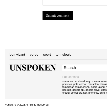
bon vivant
vorbe
sport
tehnologie
Popular tags
vama veche
chardonay
muscat otton
,
,
primitivo
petit-verdot
marselan
shira
,
,
,
tamaioasa romaneasca
delfin
globul
,
,
backup
google api
google drive
updra
,
,
,
efectul de observator
prietenie
chile
,
,
,
ivanoiu.ro
© 2026 All Rights Reserved