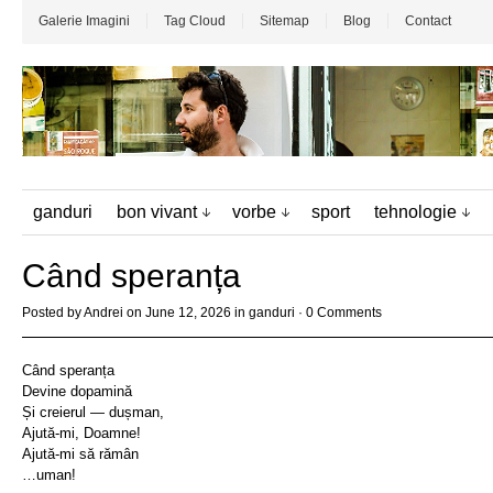
Galerie Imagini
Tag Cloud
Sitemap
Blog
Contact
ganduri
bon vivant
vorbe
sport
tehnologie
Când speranța
Posted by
Andrei
on June 12, 2026 in
ganduri
·
0 Comments
Când speranța
Devine dopamină
Și creierul — dușman,
Ajută-mi, Doamne!
Ajută-mi să rămân
…uman!