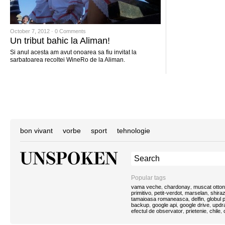
October 7, 2012 ·
0 Comments
Un tribut bahic la Aliman!
Si anul acesta am avut onoarea sa fiu invitat la
sarbatoarea recoltei WineRo de la Aliman.
bon vivant
vorbe
sport
tehnologie
Popular tags
vama veche
chardonay
muscat otton
,
,
primitivo
petit-verdot
marselan
shira
,
,
,
tamaioasa romaneasca
delfin
globul
,
,
backup
google api
google drive
updra
,
,
,
efectul de observator
prietenie
chile
,
,
,