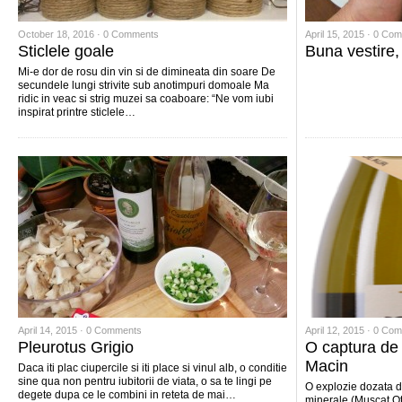
October 18, 2016 ·
0 Comments
April 15, 2015 ·
0 Com
Sticlele goale
Buna vestire,
Mi-e dor de rosu din vin si de dimineata din soare De
secundele lungi strivite sub anotimpuri domoale Ma
ridic in veac si strig muzei sa coaboare: “Ne vom iubi
inspirat printre sticlele…
April 14, 2015 ·
0 Comments
April 12, 2015 ·
0 Com
Pleurotus Grigio
O captura de 
Macin
Daca iti plac ciupercile si iti place si vinul alb, o conditie
sine qua non pentru iubitorii de viata, o sa te lingi pe
O explozie dozata de
degete dupa ce le combini in reteta de mai…
minerale (Muscat O