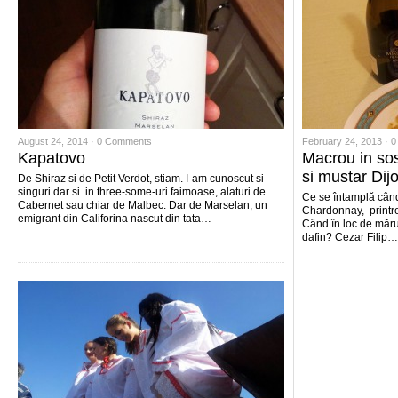
August 24, 2014 ·
0 Comments
February 24, 2013 ·
0
Kapatovo
Macrou in so
si mustar Dij
De Shiraz si de Petit Verdot, stiam. I-am cunoscut si
singuri dar si in three-some-uri faimoase, alaturi de
Ce se întamplă când
Cabernet sau chiar de Malbec. Dar de Marselan, un
Chardonnay, printre
emigrant din Califorina nascut din tata…
Când în loc de mărun
dafin? Cezar Filip…