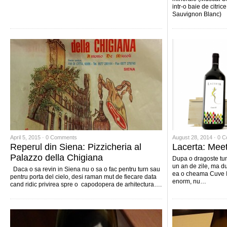
intr-o baie de citri
Sauvignon Blanc) 
April 5, 2015 ·
0 Comments
August 28, 2014 ·
0 C
Reperul din Siena: Pizzicheria al
Lacerta: Meet
Palazzo della Chigiana
Dupa o dragoste tum
un an de zile, ma duc
Daca o sa revin in Siena nu o sa o fac pentru turn sau
ea o cheama Cuve IX
pentru porta del cielo, desi raman mut de fiecare data
enorm, nu…
cand ridic privirea spre o capodopera de arhitectura….